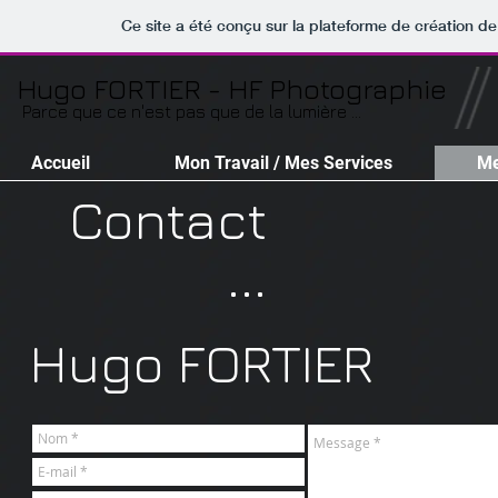
Ce site a été conçu sur la plateforme de création de
Hugo FORTIER - HF Photographie
Parce que ce n'est pas que de la lumière ...
Accueil
Mon Travail / Mes Services
Me
Contact
...
Hugo FORTIER