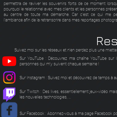
permettra de raviver les souvenirs forts de ce moment lorsqu'
pourquoi l
e relationnel avec mes clients et les personnes prése
au centre de toute ma démarche. Car c'est ce qui me p
l'ambiance afin de la retranscrire dans mes reportages photogr
Res
Suivez moi sur les réseaux et n'en perdez plus une miette 
Sur YouTube : Découvrez ma chaîne YouTube sur la 
personnes qui m'y suivent chaque semaine !
Sur Instagram : Suivez moi et découvrez de temps à au
Sur Twitch : Des lives, essentiellement jeux-vidéo mai
les nouvelles technologies, ...
Sur Facebook : Abonnez-vous à ma page Facebook pour 