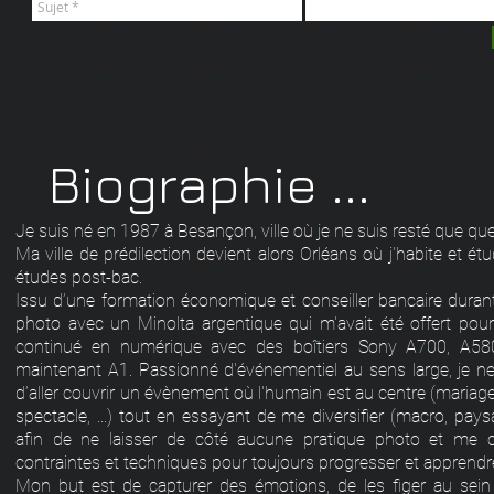
Biographie ...
Je suis né en 1987 à Besançon, ville où je ne suis resté que qu
Ma ville de prédilection devient alors Orléans où j'habite et ét
études post-bac.
Issu d’une formation économique et conseiller bancaire duran
photo avec un Minolta argentique qui m'avait été offert pou
continué en numérique avec des boîtiers Sony A700, A5
maintenant A1. Passionné d'événementiel au sens large, je n
d’aller couvrir un évènement où l'humain est au centre (mariage,
spectacle, ...) tout en essayant de me diversifier (macro, pay
afin de ne laisser de côté aucune pratique photo et me c
contraintes et techniques pour toujours progresser et apprendr
Mon but est de capturer des émotions, de les figer au sein 