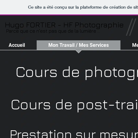
Ce site a été conçu sur la plateforme de création de si
Hugo FORTIER - HF Photographie
Parce que ce n'est pas que de la lumière ...
Accueil
Mon Travail / Mes Services
Me
Cours de photog
Cours de post-tra
Prestation sur mesu