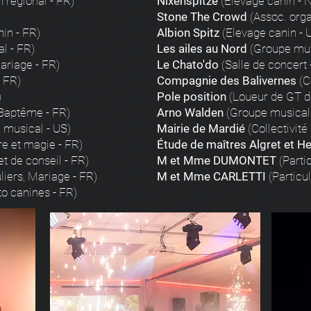
 régional - FR)
Nixenspitze
(Elevage canin - 
Stone The Crowd
(Assoc. orga
in - FR)
Albion Spitz
(Elevage canin - 
l - FR)
Les ailes au Nord
(Groupe mus
Mariage - FR)
Le Chato'do
(Salle de concert 
- FR)
Compagnie des Balivernes
(C
)
Pole position
(Loueur de GT de
 Baptême - FR)
Arno Walden
(Groupe musical 
 musical - US)
Mairie de Mardié
(Collectivité
re et magie - FR)
Étude de maîtres Algret et H
t de conseil - FR)
M et Mme DUMONTET
(Parti
liers, Mariage - FR)
M et Mme CARLETTI
(Particul
to canines - FR)