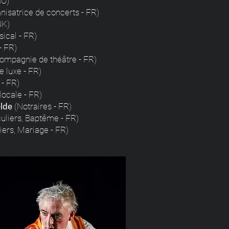
NO)
nisatrice de concerts - FR)
UK)
ical - FR)
- FR)
ompagnie de théâtre - FR)
 luxe - FR)
- FR)
 locale - FR)
elde
(Notraires - FR)
culiers, Baptême - FR)
iers, Mariage - FR)