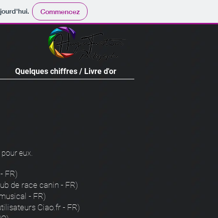
 et Helde
(Notraires - FR)
jourd'hui.
Commencez
Quelques chiffres / Livre d'or
s pour eux.
- FR)
ub de race canin - FR)
musical - FR)
utilisateurs Ciao.fr - FR)