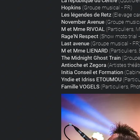
La république du Centre
(Quotidien
Hopkins
(Groupe musical - FR)
Les légendes de Retz
(Elevage can
November Avenue
(Groupe musica
M et Mme RIVOAL
(Particuliers, 
Rage'N Respect
(Show moto trial 
Last avenue
(Groupe musical - FR
M et Mme LIENARD
(Particuliers,
The Midnight Ghost Train
(Groupe
Antioche et Zegora
(Artistes théât
Initia Conseil et Formation
(Cabine
Yndie et Idriss ETOUMOU
(Particu
Famille VOGELS
(Particuliers, Pho