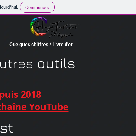
jourd'hui.
Commencez
Quelques chiffres / Livre d'or
outils
utres
epuis 2018
chaîne YouTube
st