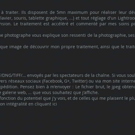
à traiter. Ils disposent de 5mn maximum pour réaliser leur d
clavier, souris, tablette graphique, ...) et tout réglage d'un Lightr
sion. Le traitement est accéléré et commenté par mes soins pour
ue photographe vous explique son ressenti de la photographie, ses
ue image de découvrir mon propre traitement, ainsi que le trait
DNG/TIFF/... envoyés par les spectateurs de la chaîne. Si vous souha
rs réseaux sociaux (Facebook, G+, Twitter) ou via mon site internet
édition. Pensez bien à m'envoyer : Le fichier brut, le jpeg obten
alerie web, ... que vous souhaitez que j'affiche.
fonction du potentiel que j'y vois, et de celles qui me plaisent le pl
 intégralité en cliquant ici