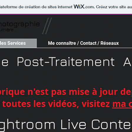
lateforme de création de sites internet
.com
. Créez votre site au
hotographie
mière ...
Mes Services
Me connaître / Contact / Réseaux
ie
Post-Traitement
A
rique n'est pas mise à jour d
toutes les vidéos, visitez
ma 
ightroom Live Conte