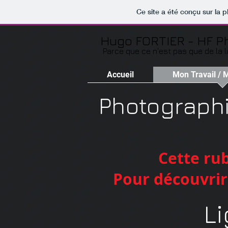
Ce site a été conçu sur la p
Hugo FORTIER - HF P
Parce que ce n'est pas que de la lu
Accueil
Mon Travail / 
Photograph
Cette rub
Pour découvrir 
L